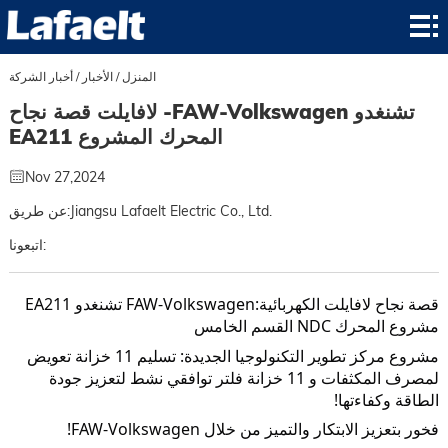
المنزل
المنتج
المنزل
/
الأخبار
/
أخبار الشركة
لافايلت قصة نجاح -FAW-Volkswagen تشنغدو
التطبيق
EA211 المحرك المشروع
الأخبار
Nov 27,2024
حول
عن طريق:Jiangsu Lafaelt Electric Co., Ltd.
اتبعونا:
الاتصال
قصة نجاح لافايلت الكهربائية:
FAW-Volkswagen تشنغدو EA211 
مشروع المحرك NDC القسم الخامس
مشروع مركز تطوير التكنولوجيا الجديدة: تسليم 11 خزانة تعويض 
لمصرف المكثفات و 11 خزانة فلتر توافقي نشط لتعزيز جودة 
الطاقة وكفاءتها!
فخور بتعزيز الابتكار والتميز من خلال FAW-Volkswagen!